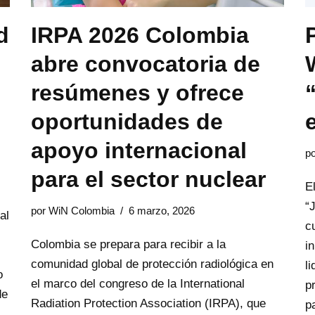
d
IRPA 2026 Colombia
abre convocatoria de
resúmenes y ofrece
oportunidades de
apoyo internacional
p
para el sector nuclear
E
“
por
WiN Colombia
6 marzo, 2026
al
c
Colombia se prepara para recibir a la
i
comunidad global de protección radiológica en
l
o
el marco del congreso de la International
p
de
Radiation Protection Association (IRPA), que
p