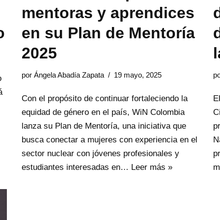
mentoras y aprendices
o
en su Plan de Mentoría
2025
por
Ángela Abadía Zapata
19 mayo, 2025
p
o
á
Con el propósito de continuar fortaleciendo la
E
equidad de género en el país, WiN Colombia
C
lanza su Plan de Mentoría, una iniciativa que
p
busca conectar a mujeres con experiencia en el
N
sector nuclear con jóvenes profesionales y
p
estudiantes interesadas en…
Leer más »
m